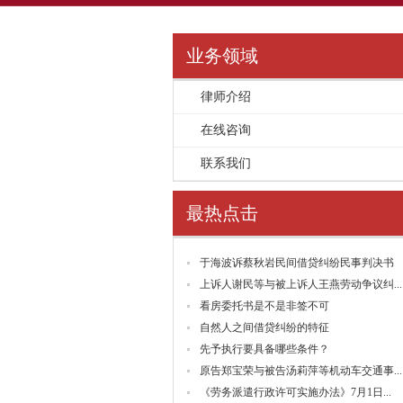
业务领域
律师介绍
>>
在线咨询
>>
联系我们
>>
最热点击
于海波诉蔡秋岩民间借贷纠纷民事判决书
上诉人谢民等与被上诉人王燕劳动争议纠...
看房委托书是不是非签不可
自然人之间借贷纠纷的特征
先予执行要具备哪些条件？
原告郑宝荣与被告汤莉萍等机动车交通事...
《劳务派遣行政许可实施办法》7月1日...